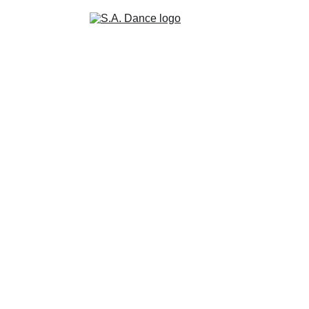
E KURSE
GUTSCHEIN & WERTKARTEN
WARUM SA-DANCE?
ÜBE